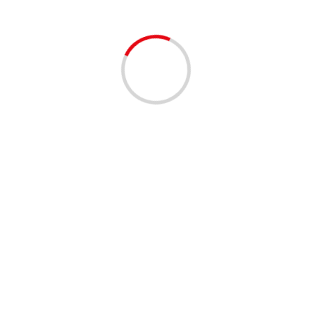
GASTRONOMÍA
Emprendedora colombiana es elegida como
Embajadora Mundial del Kimchi
La Revue
5 months ago
GASTRONOMÍA
Elcielo World Tour 2026 llega a Bogotá y Medellín
con cena a cuatro manos.
La Revue
6 months ago