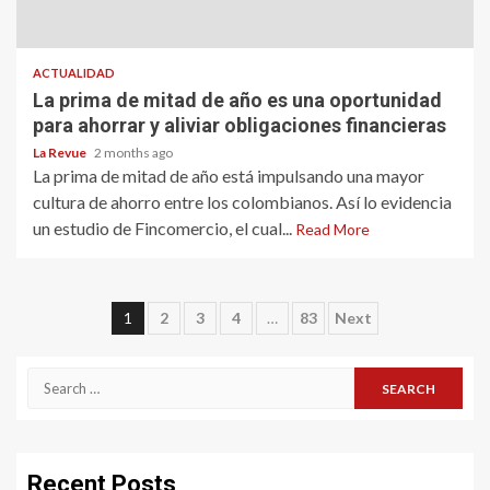
ACTUALIDAD
La prima de mitad de año es una oportunidad
para ahorrar y aliviar obligaciones financieras
La Revue
2 months ago
La prima de mitad de año está impulsando una mayor
cultura de ahorro entre los colombianos. Así lo evidencia
un estudio de Fincomercio, el cual...
Read More
Posts
1
2
3
4
…
83
Next
pagination
Search
for:
Recent Posts