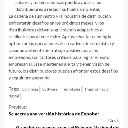
solares y turbinas eólicas puede ayudar a los
distribuidores a reducir su huella ambiental.
La cadena de suministro y la industria de distribución
enfrentarán desafíos en los próximos meses, y los
distribuidores deben seguir siendo adaptables y
resilientes para tener éxito. Aprovechar la tecnología,
optimizar las operaciones de la cadena de suministro y
crear un ambiente de trabajo positivo para los
empleados, son factores críticos para lograr el éxito
empresarial. Si se mantienen alerta y tienen visión de
futuro, los distribuidores pueden afrontar estos desafíos
y seguir prosperando
Tags:
Colombia
Sotfware
Tecnología
Transformación
digital
Continue
Previous:
Se acerca una versión histórica de Expobar
Reading
Next:
Girardot se prepara para el Reinado Nacional del