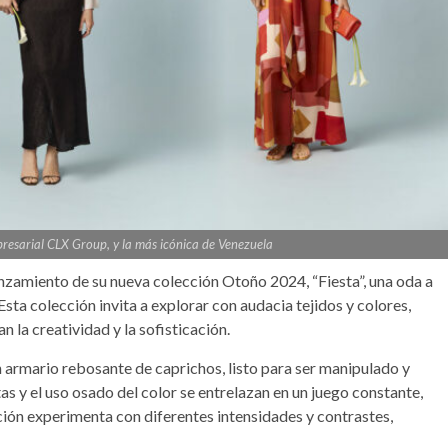
presarial CLX Group, y la más icónica de Venezuela
anzamiento de su nueva colección Otoño 2024, “Fiesta”, una oda a
. Esta colección invita a explorar con audacia tejidos y colores,
la creatividad y la sofisticación.
un armario rebosante de caprichos, listo para ser manipulado y
tas y el uso osado del color se entrelazan en un juego constante,
cción experimenta con diferentes intensidades y contrastes,