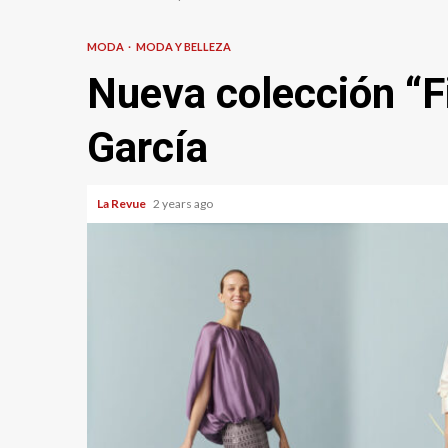
MODA
MODA Y BELLEZA
Nueva colección “Fi
García
La Revue
2 years ago