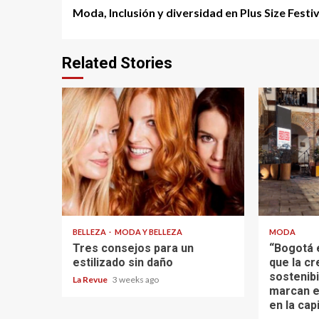
Continue
Moda, Inclusión y diversidad en Plus Size Festiv
Reading
Related Stories
BELLEZA
MODA Y BELLEZA
MODA
Tres consejos para un
“Bogotá 
estilizado sin daño
que la cr
sostenibi
La Revue
3 weeks ago
marcan e
en la capi