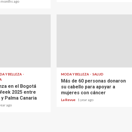
 months ago
DA Y BELLEZA
MODA Y BELLEZA
SALUD
A
Más de 60 personas donaron
nza en el Bogotá
su cabello para apoyar a
Week 2025 entre
mujeres con cáncer
 y Palma Canaria
La Revue
1 year ago
year ago