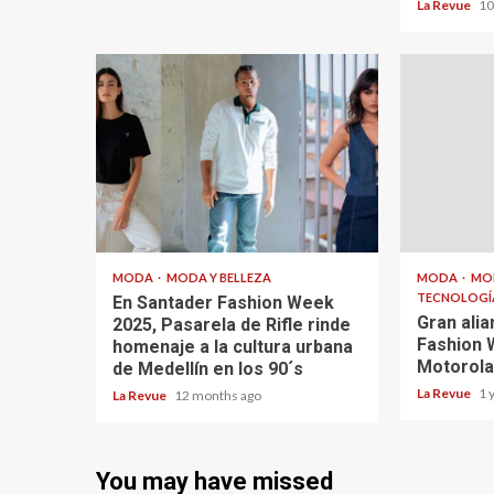
La Revue
10
MODA
MODA Y BELLEZA
MODA
MO
TECNOLOGÍ
En Santader Fashion Week
Gran alia
2025, Pasarela de Rifle rinde
Fashion 
homenaje a la cultura urbana
Motorola
de Medellín en los 90´s
La Revue
1 
La Revue
12 months ago
You may have missed