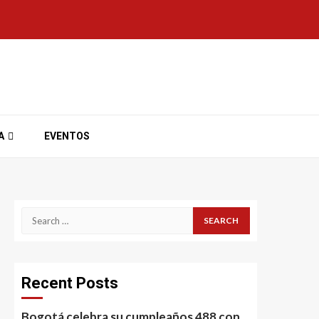
A
EVENTOS
Search
for:
Recent Posts
Bogotá celebra su cumpleaños 488 con