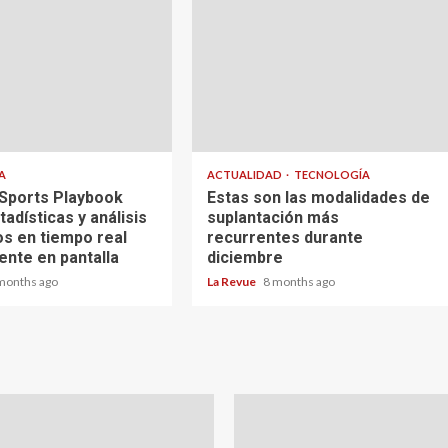
A
ACTUALIDAD
TECNOLOGÍA
 Sports Playbook
Estas son las modalidades de
tadísticas y análisis
suplantación más
os en tiempo real
recurrentes durante
ente en pantalla
diciembre
months ago
La Revue
8 months ago