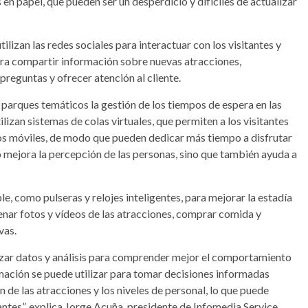
s en papel, que pueden ser un desperdicio y difíciles de actualizar
lizan las redes sociales para interactuar con los visitantes y
para compartir información sobre nuevas atracciones,
reguntas y ofrecer atención al cliente.
s parques temáticos la gestión de los tiempos de espera en las
lizan sistemas de colas virtuales, que permiten a los visitantes
tivos móviles, de modo que pueden dedicar más tiempo a disfrutar
o mejora la percepción de las personas, sino que también ayuda a
e, como pulseras y relojes inteligentes, para mejorar la estadía
nar fotos y vídeos de las atracciones, comprar comida y
vas.
tilizar datos y análisis para comprender mejor el comportamiento
rmación se puede utilizar para tomar decisiones informadas
 de las atracciones y los niveles de personal, lo que puede
tantes”, explica Jorge Acuña, presidente de Infomedia Service.