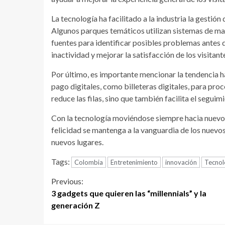
La tecnología ha facilitado a la industria la gestió
Algunos parques temáticos utilizan sistemas de man
fuentes para identificar posibles problemas antes 
inactividad y mejorar la satisfacción de los visitant
Por último, es importante mencionar la tendencia ha
pago digitales, como billeteras digitales, para proc
reduce las filas, sino que también facilita el segui
Con la tecnología moviéndose siempre hacia nuevos 
felicidad se mantenga a la vanguardia de los nuevos
nuevos lugares.
Tags:
Colombia
Entretenimiento
innovación
Tecnol
Continue
Previous:
3 gadgets que quieren las “millennials” y la
Reading
generación Z