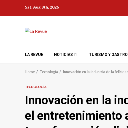
Skip
Sat. Aug 8th, 2026
to
content
LA REVUE
NOTICIAS
TURISMO Y GASTR
Home
Tecnología
Innovación en la industria de la felicida
TECNOLOGÍA
Innovación en la ind
el entretenimiento 