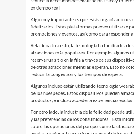
reduce la necesidad de señalización física y folleto
en tiempo real.
Algo muy importante es que estás organizaciones uti
fidelizarlos. Estas plataformas pueden utilizarse 
promociones y eventos, así como para responder a p
Relacionado a esto, la tecnología ha facilitado a lo
atracciones más populares. Por ejemplo, algunos uti
reservar un sitio en la fila a través de sus disposi
de otras atracciones mientras esperan. Esto no sól
reducir la congestión y los tiempos de espera.
Algunos incluso están utilizando tecnología wearabl
de los huéspedes. Estos dispositivos pueden almace
productos, e incluso acceder a experiencias exclusi
Por otro lado, la industria de la felicidad puede u
y las preferencias de los consumidores. “Esta info
sobre las operaciones del parque, como la ubicación
ayudar a mejorar la experiencia general de los visi