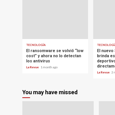
TECNOLOGÍA
TECNOLOGÍ
El ransomware se volvió “low
El nuevo
cost” y ahora no lo detectan
brinda es
los antivirus
deportiv
directam
La Revue
1 month ago
La Revue
2 
You may have missed