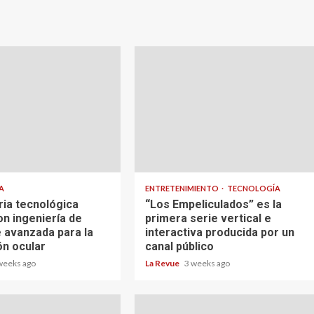
A
ENTRETENIMIENTO
TECNOLOGÍA
ria tecnológica
“Los Empeliculados” es la
on ingeniería de
primera serie vertical e
 avanzada para la
interactiva producida por un
ón ocular
canal público
weeks ago
La Revue
3 weeks ago