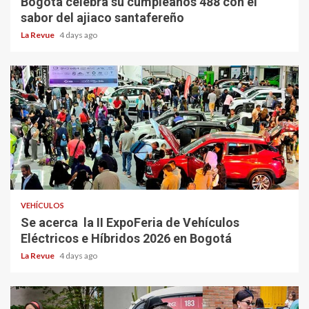
Bogotá celebra su cumpleaños 488 con el
sabor del ajiaco santafereño
La Revue
4 days ago
VEHÍCULOS
Se acerca la II ExpoFeria de Vehículos
Eléctricos e Híbridos 2026 en Bogotá
La Revue
4 days ago