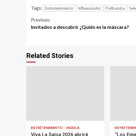
Tags:
Entretenimiento
Influenciador
Polibamba
Sel
Continue
Previous:
Invitados a descubrir ¿Quién es la máscara?
Reading
Related Stories
ENTRETENIMIENTO
MÚSICA
ENTRETENI
Viva La Salsa 2026 abrirá
“Los Emp