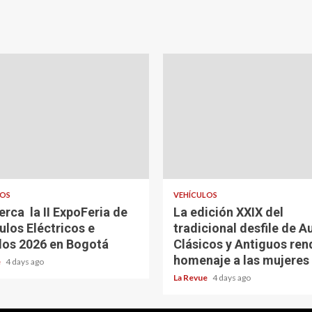
LOS
VEHÍCULOS
erca la II ExpoFeria de
La edición XXIX del
ulos Eléctricos e
tradicional desfile de A
dos 2026 en Bogotá
Clásicos y Antiguos ren
homenaje a las mujeres
e
4 days ago
La Revue
4 days ago