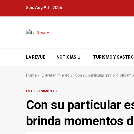
Skip
Sun. Aug 9th, 2026
to
content
LA REVUE
NOTICIAS
TURISMO Y GASTR
Home
Entretenimiento
Con su particular estilo “Polibam
ENTRETENIMIENTO
Con su particular e
brinda momentos di