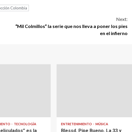
ección Colombia
Next:
“Mil Colmillos” la serie que nos lleva a poner los pies
en el infierno
MIENTO
TECNOLOGÍA
ENTRETENIMIENTO
MÚSICA
eliculados” es la
Blessd, Pipe Bueno, La 33 y