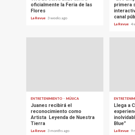
oficialmente la Feria de las
primera s
Flores
interacti
canal púb
La Revue
3 weeks ago
La Revue
4 
ENTRETENIMIENTO
MÚSICA
ENTRETENI
Juanes recibirá el
Llega a 
reconocimiento como
experienc
Artista Leyenda de Nuestra
inolvidab
Tierra
Blue”
La Revue
3 months ago
La Revue
9 