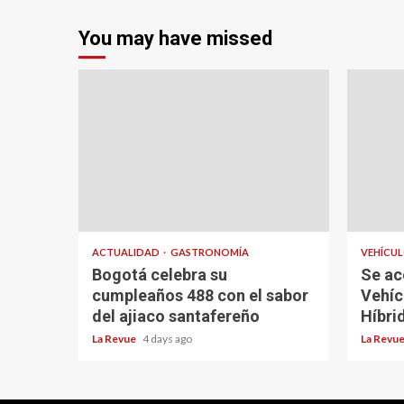
You may have missed
ACTUALIDAD
GASTRONOMÍA
VEHÍCU
Bogotá celebra su
Se ac
cumpleaños 488 con el sabor
Vehíc
del ajiaco santafereño
Híbri
La Revue
4 days ago
La Revu