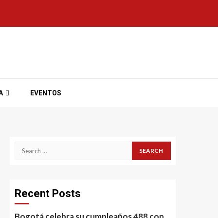
A
EVENTOS
Search
for:
Recent Posts
Bogotá celebra su cumpleaños 488 con