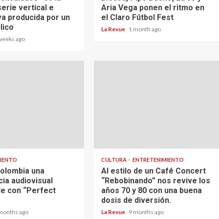
erie vertical e
Aria Vega ponen el ritmo en
va producida por un
el Claro Fútbol Fest
lico
La Revue
1 month ago
weeks ago
MIENTO
CULTURA
ENTRETENIMIENTO
Colombia una
Al estilo de un Café Concert
ia audiovisual
“Rebobinando” nos revive los
le con “Perfect
años 70 y 80 con una buena
dosis de diversión.
months ago
La Revue
9 months ago