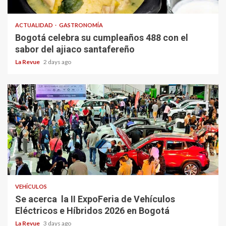
ACTUALIDAD
GASTRONOMÍA
Bogotá celebra su cumpleaños 488 con el
sabor del ajiaco santafereño
La Revue
2 days ago
VEHÍCULOS
Se acerca la II ExpoFeria de Vehículos
Eléctricos e Híbridos 2026 en Bogotá
La Revue
3 days ago