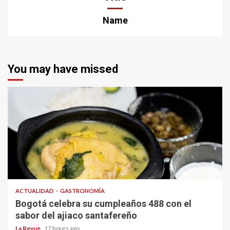
Name
You may have missed
ACTUALIDAD
GASTRONOMÍA
Bogotá celebra su cumpleaños 488 con el
sabor del ajiaco santafereño
La Revue
17 hours ago