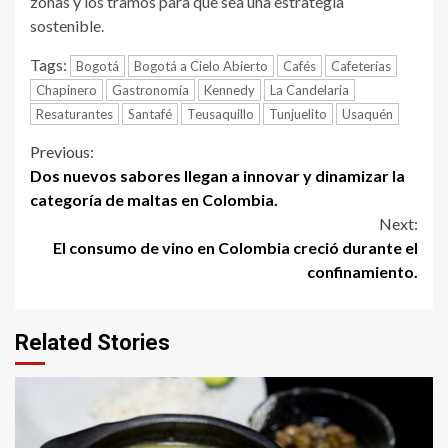
zonas y los tramos para que sea una estrategia
sostenible.
Tags:
Bogotá
Bogotá a Cielo Abierto
Cafés
Cafeterías
Chapinero
Gastronomía
Kennedy
La Candelaria
Resaturantes
Santafé
Teusaquillo
Tunjuelito
Usaquén
Continue
Previous:
Dos nuevos sabores llegan a innovar y dinamizar la
Reading
categoría de maltas en Colombia.
Next:
El consumo de vino en Colombia creció durante el
confinamiento.
Related Stories