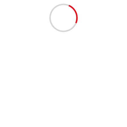
ante anotar que la opción está disponible únicamente en los
6mm, Huawei Watch GT 3 42 mm y Huawei Watch GT Runner, y
 Android.
Next:
as
Motorola Edge 30 pro el más poderoso de la familia
premium