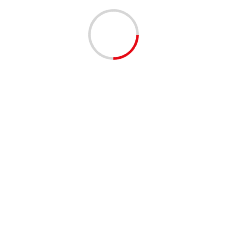
avabzando en su propósito de transformar la banca en beneficio
Next:
Nuevo escándalo de inseguridad en el parque
porvenir, esta vez por negligencia del IDRD.
D
ACTUALIDAD