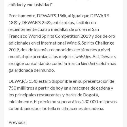
calidad y exclusividad”.
Precisamente, DEWAR’S 15®, al igual que DEWAR’S
18® y DEWAR’S 25®, entre otros, recibieron
recientemente cuatro medallas de oro en el San
Francisco World Spirits Competition 2019 y dos de oro
adicionales en el International Wine & Spirits Challenge
2019, dos de los más reconocidos certámenes a nivel
mundial que premian a los mejores
whiskies
. Así, Dewar’s
se sigue consolidando como la marca
blended scotch
más
galardonada del mundo.
DEWAR’S 15® estará disponible en su presentación de
750 mililitros a partir de hoy en almacenes de cadena y
los principales restaurantes y bares de Bogotá,
inicialmente. El precio no superará los 130.000 mil pesos
colombianos por botella en almacenes de cadena.
Continue
Previous: