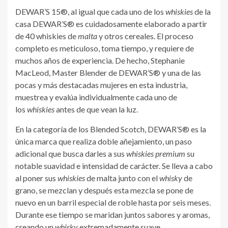
DEWAR’S 15®, al igual que cada uno de los
whiskies
de la
casa DEWAR’S® es cuidadosamente elaborado a partir
de 40 whiskies de
malta
y otros cereales. El proceso
completo es meticuloso, toma tiempo, y requiere de
muchos años de experiencia. De hecho, Stephanie
MacLeod, Master Blender de DEWAR’S® y una de las
pocas y más destacadas mujeres en esta industria,
muestrea y evalúa individualmente cada uno de
los
whiskies
antes de que vean la luz.
En la categoría de los Blended Scotch, DEWAR’S® es la
única marca que realiza doble añejamiento, un paso
adicional que busca darles a sus
whiskies premium
su
notable suavidad e intensidad de carácter. Se lleva a cabo
al poner sus
whiskies
de malta junto con el
whisky
de
grano, se mezclan y después esta mezcla se pone de
nuevo en un barril especial de roble hasta por seis meses.
Durante ese tiempo se maridan juntos sabores y aromas,
creando un
whisky
extremadamente suave.