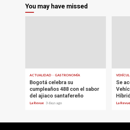
You may have missed
ACTUALIDAD
GASTRONOMÍA
VEHÍCU
Bogotá celebra su
Se ac
cumpleaños 488 con el sabor
Vehíc
del ajiaco santafereño
Híbri
La Revue
3 days ago
La Revu