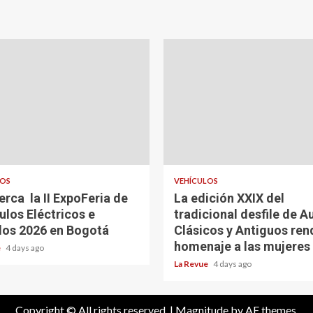
LOS
VEHÍCULOS
erca la II ExpoFeria de
La edición XXIX del
ulos Eléctricos e
tradicional desfile de A
dos 2026 en Bogotá
Clásicos y Antiguos ren
homenaje a las mujeres
e
4 days ago
La Revue
4 days ago
Copyright © All rights reserved.
|
Magnitude
by AF themes.