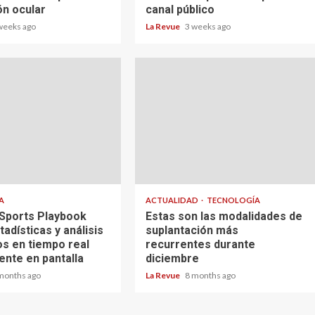
ón ocular
canal público
weeks ago
La Revue
3 weeks ago
A
ACTUALIDAD
TECNOLOGÍA
 Sports Playbook
Estas son las modalidades de
tadísticas y análisis
suplantación más
os en tiempo real
recurrentes durante
ente en pantalla
diciembre
months ago
La Revue
8 months ago