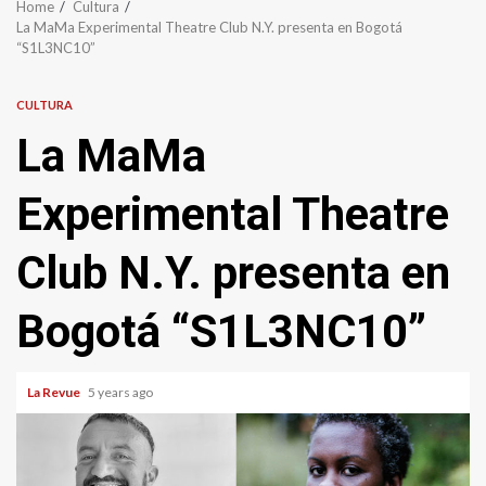
Home
Cultura
La MaMa Experimental Theatre Club N.Y. presenta en Bogotá
“S1L3NC10”
CULTURA
La MaMa
Experimental Theatre
Club N.Y. presenta en
Bogotá “S1L3NC10”
La Revue
5 years ago