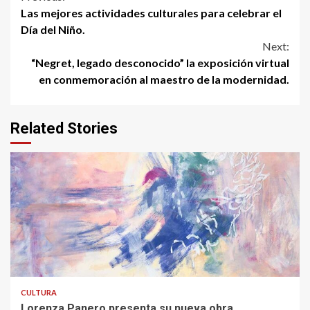
Continue
Las mejores actividades culturales para celebrar el
Reading
Día del Niño.
Next:
“Negret, legado desconocido” la exposición virtual
en conmemoración al maestro de la modernidad.
Related Stories
CULTURA
Lorenza Panero presenta su nueva obra