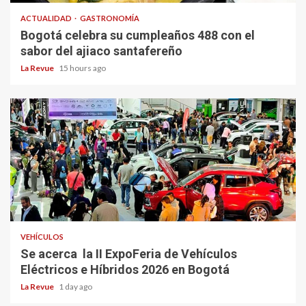
ACTUALIDAD
GASTRONOMÍA
Bogotá celebra su cumpleaños 488 con el
sabor del ajiaco santafereño
La Revue
15 hours ago
VEHÍCULOS
Se acerca la II ExpoFeria de Vehículos
Eléctricos e Híbridos 2026 en Bogotá
La Revue
1 day ago