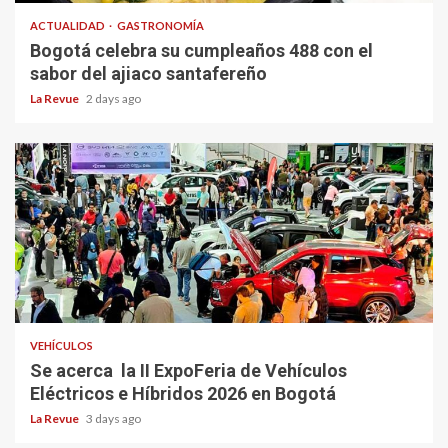
ACTUALIDAD
GASTRONOMÍA
Bogotá celebra su cumpleaños 488 con el
sabor del ajiaco santafereño
La Revue
2 days ago
VEHÍCULOS
Se acerca la II ExpoFeria de Vehículos
Eléctricos e Híbridos 2026 en Bogotá
La Revue
3 days ago