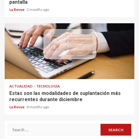
pantalla
La Revue
2 months ago
ACTUALIDAD
TECNOLOGÍA
Estas son las modalidades de suplantación más
recurrentes durante diciembre
La Revue
8 months ago
Search
for: