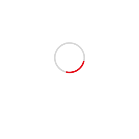
antes de dejar de funcionar la aplicación le enviará una
do el aplicativo deberá cambiar de celular.
iones dentro de estos dispositivos, haciendo que la aplicación
ún punto dejará de funcionar para los usuarios.
WhatsApp
Next:
ión
Estudio muestra que la plataforma CipherTrust
asegura a las empresas retorno de casi 200%