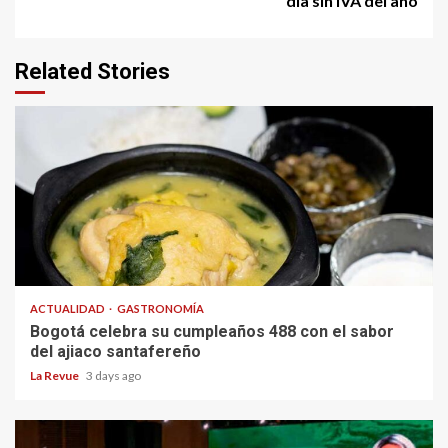
día sin IVA del año
Related Stories
ACTUALIDAD
GASTRONOMÍA
Bogotá celebra su cumpleaños 488 con el sabor
del ajiaco santafereño
La Revue
3 days ago