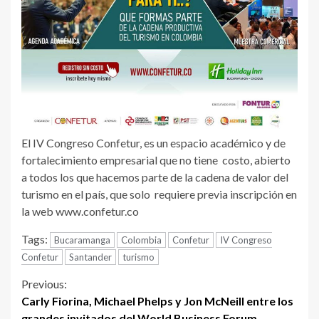
El IV Congreso Confetur, es un espacio académico y de
fortalecimiento empresarial que no tiene costo, abierto
a todos los que hacemos parte de la cadena de valor del
turismo en el país, que solo requiere previa inscripción en
la web www.confetur.co
Tags:
Bucaramanga
Colombia
Confetur
IV Congreso
Confetur
Santander
turismo
Continue
Previous:
Carly Fiorina, Michael Phelps y Jon McNeill entre los
Reading
grandes invitados del World Business Forum