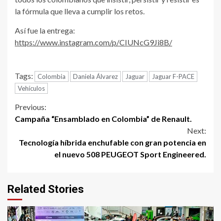
la fórmula que lleva a cumplir los retos.
Así fue la entrega:
https://www.instagram.com/p/CIUNcG9Ji8B/
Tags:
Colombia
Daniela Álvarez
Jaguar
Jaguar F-PACE
Vehículos
Continue
Previous:
Campaña “Ensamblado en Colombia” de Renault.
Reading
Next:
Tecnología híbrida enchufable con gran potencia en
el nuevo 508 PEUGEOT Sport Engineered.
Related Stories