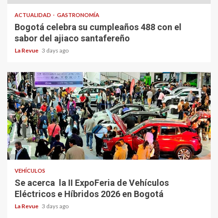
ACTUALIDAD
GASTRONOMÍA
Bogotá celebra su cumpleaños 488 con el
sabor del ajiaco santafereño
La Revue
3 days ago
VEHÍCULOS
Se acerca la II ExpoFeria de Vehículos
Eléctricos e Híbridos 2026 en Bogotá
La Revue
3 days ago