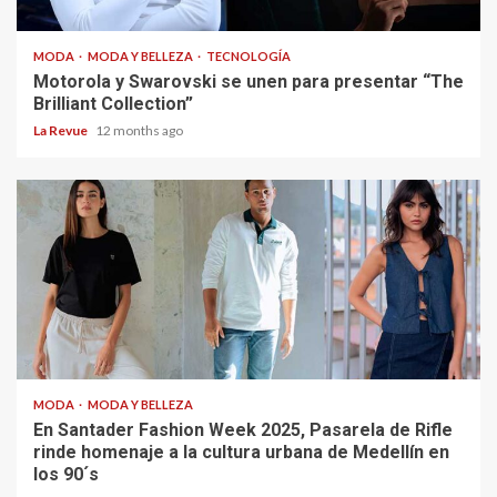
MODA
MODA Y BELLEZA
TECNOLOGÍA
Motorola y Swarovski se unen para presentar “The
Brilliant Collection”
La Revue
12 months ago
MODA
MODA Y BELLEZA
En Santader Fashion Week 2025, Pasarela de Rifle
rinde homenaje a la cultura urbana de Medellín en
los 90´s