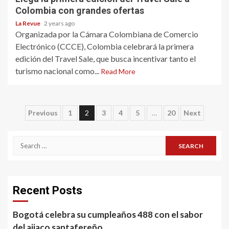
Colombia con grandes ofertas
La Revue
2 years ago
Organizada por la Cámara Colombiana de Comercio
Electrónico (CCCE), Colombia celebrará la primera
edición del Travel Sale, que busca incentivar tanto el
turismo nacional como...
Read More
Posts
Previous
1
2
3
4
5
…
20
Next
pagination
Search
for:
Recent Posts
Bogotá celebra su cumpleaños 488 con el sabor
del ajiaco santafereño