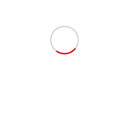
D
ACTUALIDAD
 Colombia abre la
Una investigación revela que
oria de los Premios
el riesgo de accidentes
a Sostenibilidad 2026
laborales también depende
onocer a las
de la educación, el contrato y
ciones que están
el contexto social
mando el país
La Revue
4 weeks ago
weeks ago