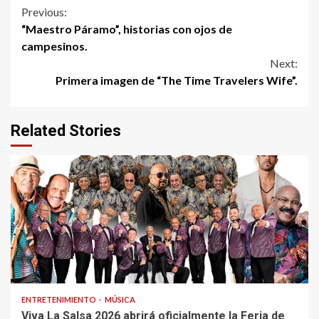
Continue
Previous:
“Maestro Páramo”, historias con ojos de
Reading
campesinos.
Next:
Primera imagen de “The Time Travelers Wife”.
Related Stories
ENTRETENIMIENTO
MÚSICA
Viva La Salsa 2026 abrirá oficialmente la Feria de