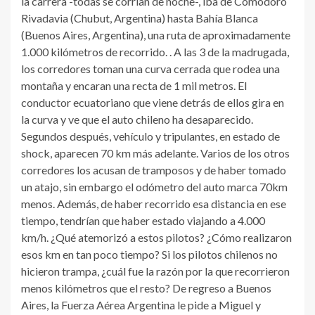
la carrera -todas se corrían de noche-, iba de Comodoro
Rivadavia (Chubut, Argentina) hasta Bahía Blanca
(Buenos Aires, Argentina), una ruta de aproximadamente
1.000 kilómetros de recorrido. . A las 3 de la madrugada,
los corredores toman una curva cerrada que rodea una
montaña y encaran una recta de 1 mil metros. El
conductor ecuatoriano que viene detrás de ellos gira en
la curva y ve que el auto chileno ha desaparecido.
Segundos después, vehículo y tripulantes, en estado de
shock, aparecen 70 km más adelante. Varios de los otros
corredores los acusan de tramposos y de haber tomado
un atajo, sin embargo el odómetro del auto marca 70km
menos. Además, de haber recorrido esa distancia en ese
tiempo, tendrían que haber estado viajando a 4.000
km/h. ¿Qué atemorizó a estos pilotos? ¿Cómo realizaron
esos km en tan poco tiempo? Si los pilotos chilenos no
hicieron trampa, ¿cuál fue la razón por la que recorrieron
menos kilómetros que el resto? De regreso a Buenos
Aires, la Fuerza Aérea Argentina le pide a Miguel y