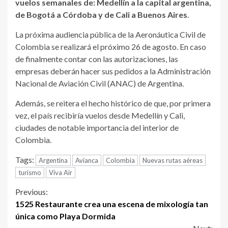
vuelos semanales de: Medellín a la capital argentina,
de Bogotá a Córdoba y de Cali a Buenos Aires
.
La próxima audiencia pública de la Aeronáutica Civil de
Colombia se realizará el próximo 26 de agosto. En caso
de finalmente contar con las autorizaciones, las
empresas deberán hacer sus pedidos a la Administración
Nacional de Aviación Civil (ANAC) de Argentina.
Además, se reitera el hecho histórico de que, por primera
vez, el país recibiría vuelos desde Medellín y Cali,
ciudades de notable importancia del interior de
Colombia.
Tags:
Argentina
Avianca
Colombia
Nuevas rutas aéreas
turismo
Viva Air
Continue
Previous:
1525 Restaurante crea una escena de mixología tan
Reading
única como Playa Dormida