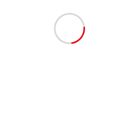
IDAD
con
 en
ica
s ago
misma
 a la
More
TURISMO
Wyndham Hotels & Resorts elige a
AWS como su principal proveedor en
la nube para mejorar las experiencias
de sus huéspedes
La Revue
5 years ago