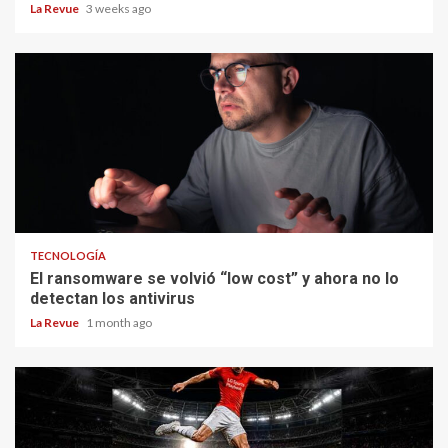
La Revue
3 weeks ago
TECNOLOGÍA
El ransomware se volvió “low cost” y ahora no lo
detectan los antivirus
La Revue
1 month ago