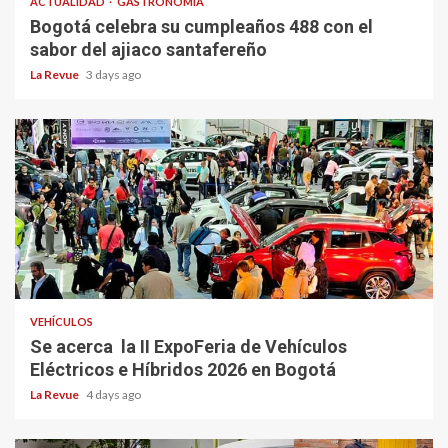
ACTUALIDAD
GASTRONOMÍA
Bogotá celebra su cumpleaños 488 con el
sabor del ajiaco santafereño
La Revue
3 days ago
VEHÍCULOS
Se acerca la II ExpoFeria de Vehículos
Eléctricos e Híbridos 2026 en Bogotá
La Revue
4 days ago