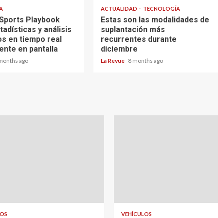
A
ACTUALIDAD
TECNOLOGÍA
 Sports Playbook
Estas son las modalidades de
tadísticas y análisis
suplantación más
os en tiempo real
recurrentes durante
ente en pantalla
diciembre
months ago
La Revue
8 months ago
LOS
VEHÍCULOS