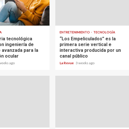
A
ENTRETENIMIENTO
TECNOLOGÍA
ria tecnológica
“Los Empeliculados” es la
on ingeniería de
primera serie vertical e
 avanzada para la
interactiva producida por un
ón ocular
canal público
weeks ago
La Revue
3 weeks ago