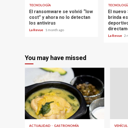
TECNOLOGÍA
TECNOLOGÍ
El ransomware se volvió “low
El nuevo
cost” y ahora no lo detectan
brinda es
los antivirus
deportiv
directam
La Revue
1 month ago
La Revue
2 
You may have missed
ACTUALIDAD
GASTRONOMÍA
VEHÍCU