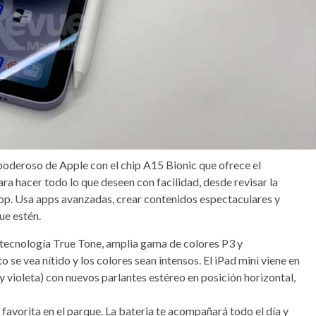
poderoso de Apple con el chip A15 Bionic que ofrece el
ara hacer todo lo que deseen con facilidad, desde revisar la
op. Usa apps avanzadas, crear contenidos espectaculares y
ue estén.
n tecnología True Tone, amplia gama de colores P3 y
se vea nítido y los colores sean intensos. El iPad mini viene en
is y violeta) con nuevos parlantes estéreo en posición horizontal,
st favorita en el parque. La bateria te acompañará todo el día y