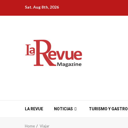
Skip
Sat. Aug 8th, 2026
to
content
LA REVUE
NOTICIAS
TURISMO Y GASTR
Home
Viajar