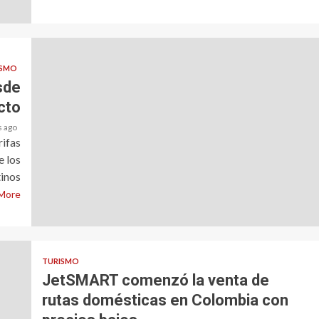
ISMO
sde
cto
s ago
rifas
e los
inos
More
TURISMO
JetSMART comenzó la venta de
rutas domésticas en Colombia con