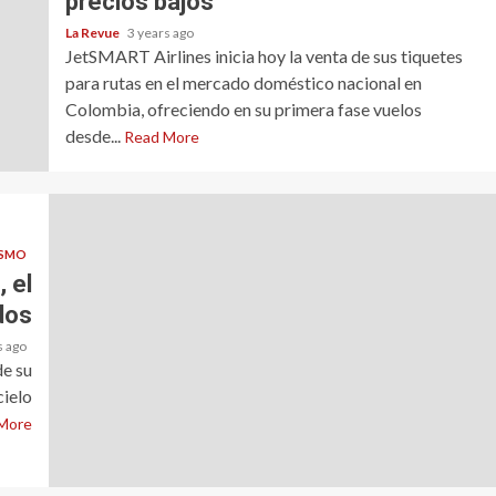
precios bajos
La Revue
3 years ago
JetSMART Airlines inicia hoy la venta de sus tiquetes
para rutas en el mercado doméstico nacional en
Colombia, ofreciendo en su primera fase vuelos
desde...
Read More
ISMO
 el
dos
s ago
de su
cielo
More