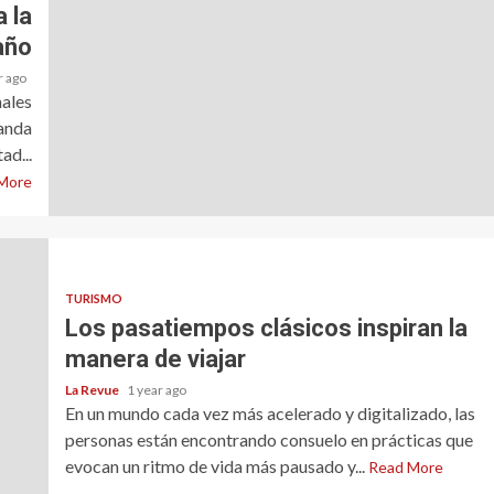
 la
año
r ago
nales
manda
ad...
More
TURISMO
Los pasatiempos clásicos inspiran la
manera de viajar
La Revue
1 year ago
En un mundo cada vez más acelerado y digitalizado, las
personas están encontrando consuelo en prácticas que
evocan un ritmo de vida más pausado y...
Read More