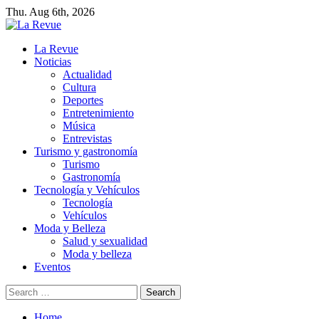
Skip
Thu. Aug 6th, 2026
to
content
Primary
La Revue
Menu
Noticias
Actualidad
Cultura
Deportes
Entretenimiento
Música
Entrevistas
Turismo y gastronomía
Turismo
Gastronomía
Tecnología y Vehículos
Tecnología
Vehículos
Moda y Belleza
Salud y sexualidad
Moda y belleza
Eventos
Search
for:
Home