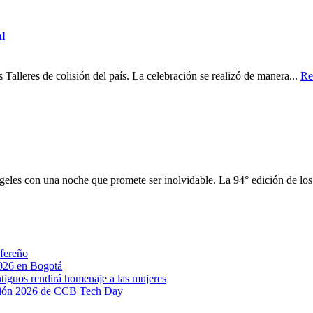
al
 Talleres de colisión del país. La celebración se realizó de manera...
Re
eles con una noche que promete ser inolvidable. La 94° edición de lo
afereño
2026 en Bogotá
tiguos rendirá homenaje a las mujeres
ersión 2026 de CCB Tech Day