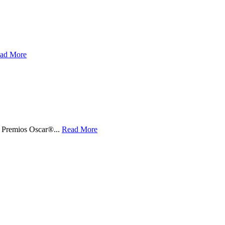
ad More
s Premios Oscar®...
Read More