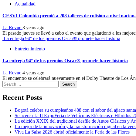
Actualidad
CESVI Colombia premió a 208 talleres de colisión a nivel nacion
La Revue
3 years ago
El pasado jueves se llevó a cabo el evento que galardonó a los mejores
La entrega 94° de los premios Oscar® promete hacer historia
Entretenimiento
La entrega 94° de los premios Oscar® promete hacer historia
La Revue
4 years ago
El encuentro se celebrará nuevamente en el Dolby Theatre de Los Áng
Search
for:
Recent Posts
Bogotá celebra su cumpleaños 488 con el sabor del ajiaco sant
Se acerca la II ExpoFeria de Vehículos Eléctricos e Híbridos 
La edición XXIX del tradicional desfile de Autos Clásicos y An
Lo mejor de la innovación y la transformación digital en la v
Viva La Salsa 2026 abrirá oficialmente la Feria de las Flores