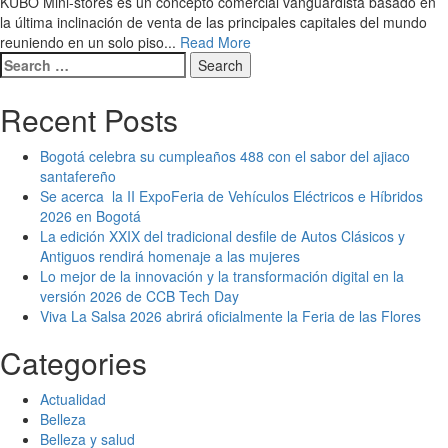
KUBO Mini-stores es un concepto comercial vanguardista basado en
la última inclinación de venta de las principales capitales del mundo
reuniendo en un solo piso...
Read More
Search
for:
Recent Posts
Bogotá celebra su cumpleaños 488 con el sabor del ajiaco
santafereño
Se acerca la II ExpoFeria de Vehículos Eléctricos e Híbridos
2026 en Bogotá
La edición XXIX del tradicional desfile de Autos Clásicos y
Antiguos rendirá homenaje a las mujeres
Lo mejor de la innovación y la transformación digital en la
versión 2026 de CCB Tech Day
Viva La Salsa 2026 abrirá oficialmente la Feria de las Flores
Categories
Actualidad
Belleza
Belleza y salud