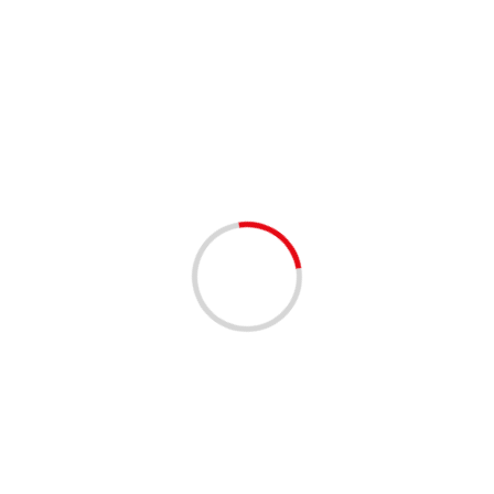
Moda
Moda y Belleza
Música
Noticias
Salud
Tecnología
Tecnología y Vehículos
Turismo
Turismo y gastronomía
Vehículos