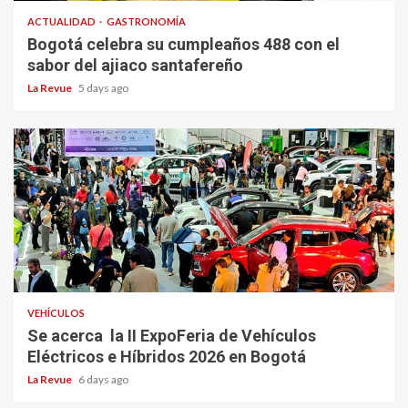
ACTUALIDAD
GASTRONOMÍA
Bogotá celebra su cumpleaños 488 con el
sabor del ajiaco santafereño
La Revue
5 days ago
VEHÍCULOS
Se acerca la II ExpoFeria de Vehículos
Eléctricos e Híbridos 2026 en Bogotá
La Revue
6 days ago