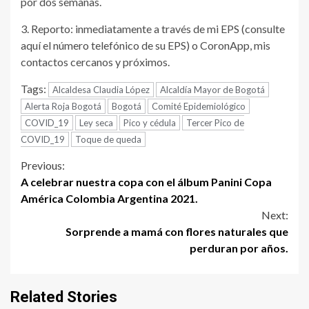
por dos semanas.
3. Reporto: inmediatamente a través de mi EPS (consulte
aquí el número telefónico de su EPS) o CoronApp, mis
contactos cercanos y próximos.
Tags:
Alcaldesa Claudia López
Alcaldía Mayor de Bogotá
Alerta Roja Bogotá
Bogotá
Comité Epidemiológico
COVID_19
Ley seca
Pico y cédula
Tercer Pico de
COVID_19
Toque de queda
Continue
Previous:
A celebrar nuestra copa con el álbum Panini Copa
Reading
América Colombia Argentina 2021.
Next:
Sorprende a mamá con flores naturales que
perduran por años.
Related Stories