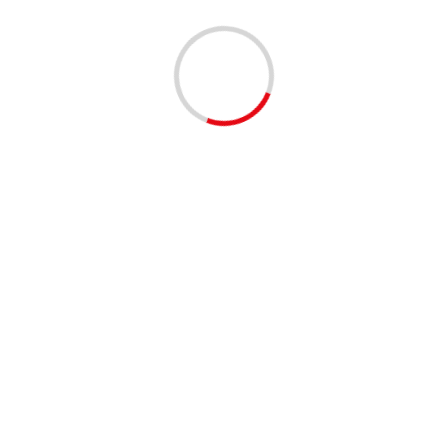
nciamiento físico.
 brindando seguridad a los turistas que nos estén eligiendo para
ó García, quien además hizo un llamado a la ciudadanía a
frutando de las maravillas naturales de Santa Marta y el
dalena
Santa Marta
Semana santa
turismo
Next:
 en
Kayak Miami Beach un gran lugar para quedarse.