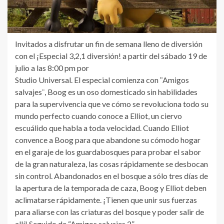
Invitados a disfrutar un fin de semana lleno de diversión
con el ¡Especial 3,2,1 diversión! a partir del sábado 19 de
julio a las 8:00 pm por
Studio Universal. El especial comienza con
¨
Amigos
salvajes¨, Boog es un oso domesticado sin habilidades
para la supervivencia que ve cómo se revoluciona todo su
mundo perfecto cuando conoce a Elliot, un ciervo
escuálido que habla a toda velocidad. Cuando Elliot
convence a Boog para que abandone su cómodo hogar
en el garaje de los guardabosques para probar el sabor
de la gran naturaleza, las cosas rápidamente se desbocan
sin control. Abandonados en el bosque a sólo tres días de
la apertura de la temporada de caza, Boog y Elliot deben
aclimatarse rápidamente. ¡Tienen que unir sus fuerzas
para aliarse con las criaturas del bosque y poder salir de
allí! Seguido de “Amigos salvajes 2”
.