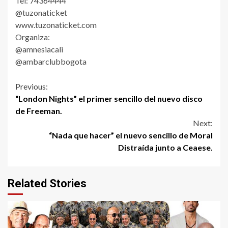
Tel: 74364444
@tuzonaticket
www.tuzonaticket.com
Organiza:
@amnesiacali
@ambarclubbogota
Continue
Previous:
“London Nights” el primer sencillo del nuevo disco
Reading
de Freeman.
Next:
“Nada que hacer” el nuevo sencillo de Moral
Distraída junto a Ceaese.
Related Stories