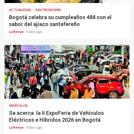
ACTUALIDAD
GASTRONOMÍA
Bogotá celebra su cumpleaños 488 con el
sabor del ajiaco santafereño
La Revue
3 days ago
VEHÍCULOS
Se acerca la II ExpoFeria de Vehículos
Eléctricos e Híbridos 2026 en Bogotá
La Revue
3 days ago