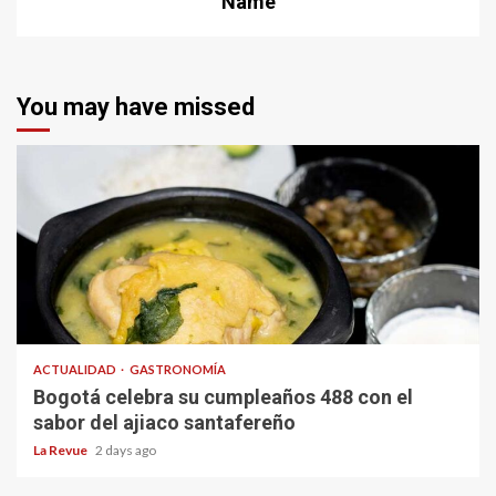
Name
You may have missed
ACTUALIDAD
GASTRONOMÍA
Bogotá celebra su cumpleaños 488 con el
sabor del ajiaco santafereño
La Revue
2 days ago