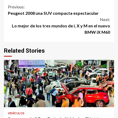
Continue
Previous:
Peugeot 2008 una SUV compacta espectacular
Reading
Next:
Lo mejor de los tres mundos de i, X y M en el nuevo
BMW iX M60
Related Stories
VEHÍCULOS