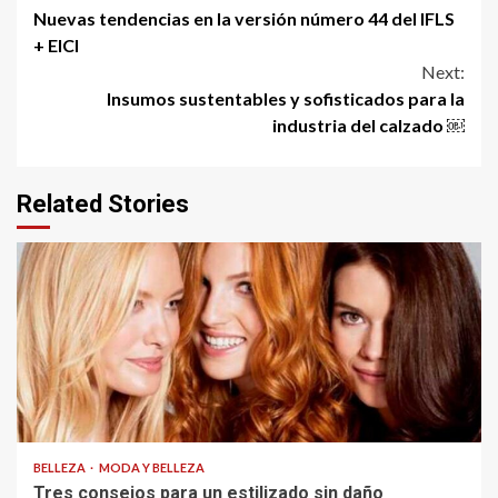
Nuevas tendencias en la versión número 44 del IFLS
Reading
+ EICI
Next:
Insumos sustentables y sofisticados para la
industria del calzado ￼
Related Stories
BELLEZA
MODA Y BELLEZA
Tres consejos para un estilizado sin daño