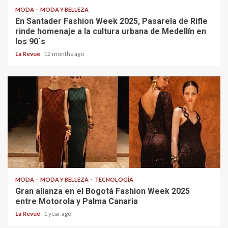
MODA
MODA Y BELLEZA
En Santader Fashion Week 2025, Pasarela de Rifle
rinde homenaje a la cultura urbana de Medellín en
los 90´s
La Revue
12 months ago
MODA
MODA Y BELLEZA
TECNOLOGÍA
Gran alianza en el Bogotá Fashion Week 2025
entre Motorola y Palma Canaria
La Revue
1 year ago