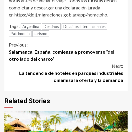
horas antes de iniciar el viaje. Todos los turistas deben
completar y descargar una declaración jurada
en
https://ddjj.migraciones.gob.ar/app/home.php
.
Tags:
Argentina
Destinos
Destinos internacionales
Patrimonio
turismo
Continue
Previous:
Salamanca, España, comienza a promoverse “del
Reading
otro lado del charco”
Next:
La tendencia de hoteles en parques industriales
dinamiza la oferta y la demanda
Related Stories