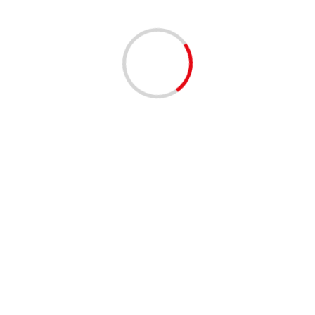
ENTO
los
T y
Max
s ago
n la
ga de
 vivo
ro a
More
CULTURA
ENTRETENIMIENTO
Lo mejor del baile latino en Palo Pa’
Rumba Fest
La Revue
3 years ago
Una nueva versión de Palo Pa’ Rumba Fest, uno de los